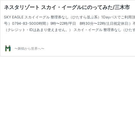
ネスタリゾート スカイ・イーグルにのってみた/三木市
SKY EAGLE スカイイーグル 整理券なし（ひたすら並ぶ系）1Dayパスでご利用頂け
号:）0794-83-5000時間:）9時〜22時/平日 8時30分〜22時/土日祝定
（クレジット・IDはあまり使えません。） スカイ・イーグル 整理券なし（ひたすら並
長200㌢以下コース長さ560m（日本最長滑走距離）&高低差57m＆最大速度75k
〜舞鶴から世界へ〜