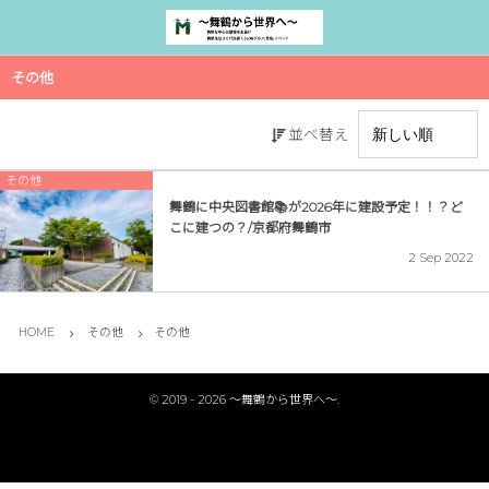
その他
並べ替え
その他
舞鶴に中央図書館📚が2026年に建設予定！！？ど
こに建つの？/京都府舞鶴市
2
Sep
2022
HOME
その他
その他
©
2019 - 2026
〜舞鶴から世界へ〜
.