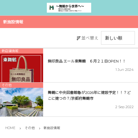
新施設情報
並べ替え
新店舗情報
無印良品 エール東舞鶴 ６月２１日OPEN！！
1
Jun
2024
その他
舞鶴に中央図書館📚が2026年に建設予定！！？ど
こに建つの？/京都府舞鶴市
2
Sep
2022
HOME
その他
新施設情報