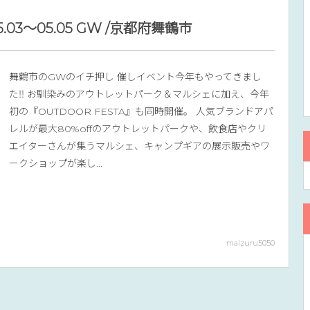
05.03〜05.05 GW /京都府舞鶴市
舞鶴市のGWのイチ押し 催しイベント今年もやってきまし
た‼︎ お馴染みのアウトレットパーク＆マルシェに加え、今年
初の『OUTDOOR FESTA』も同時開催。 人気ブランドアパ
レルが最大80%offのアウトレットパークや、飲食店やクリ
エイターさんが集うマルシェ、キャンプギアの展示販売やワ
ークショップが楽し...
maizuru5050