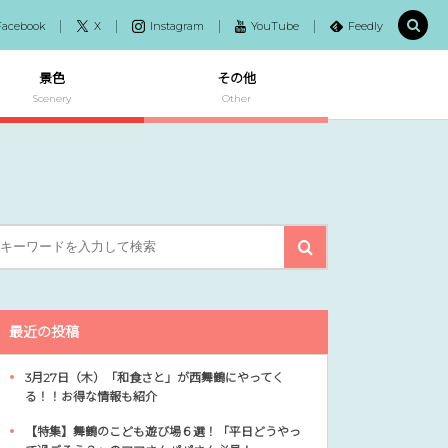
Facebook
X
Instagram
YouTube
Feedly
景色
その他
Scenery
Other
最近の投稿
3月27日（木）「和食さと」が西舞鶴にやってく
る！！お得な情報も紹介
【特集】舞鶴のこども遊び場６選！「平日どうやっ