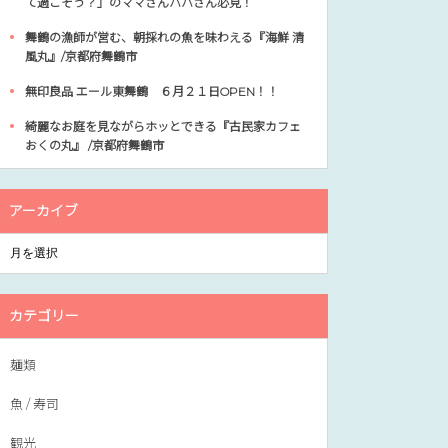
て過ごそう？」のママさんパパさん必見！
舞鶴の漁師が営む、朝採れの魚を味わえる『海鮮 清
風丸』/京都府舞鶴市
無印良品 エール東舞鶴 ６月２１日OPEN！！
綺麗なお庭を見ながらホッとできる『古民家カフェ
おくの丸』 /京都府舞鶴市
アーカイブ
カテゴリー
麺類
魚 / 寿司
観光