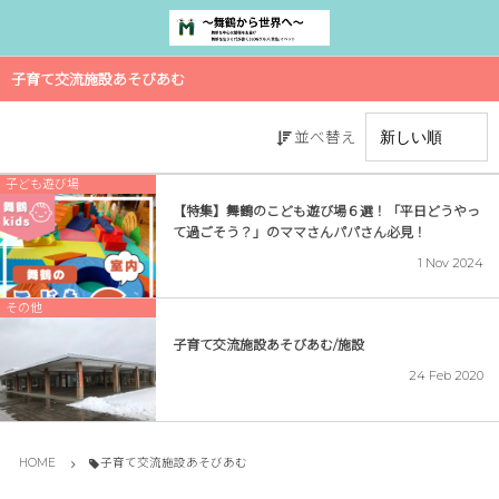
子育て交流施設あそびあむ
並べ替え
子ども遊び場
【特集】舞鶴のこども遊び場６選！「平日どうやっ
て過ごそう？」のママさんパパさん必見！
1
Nov
2024
その他
子育て交流施設あそびあむ/施設
24
Feb
2020
HOME
子育て交流施設あそびあむ