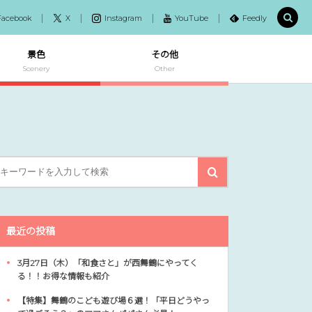
Facebook
X
Instagram
YouTube
Feedly
景色
その他
Scenery
Other
最近の投稿
3月27日（木）「和食さと」が西舞鶴にやってく
る！！お得な情報も紹介
【特集】舞鶴のこども遊び場６選！「平日どうやっ