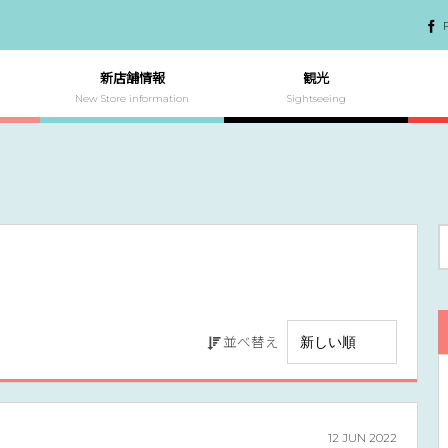
新店舗情報
観光
New Store information
Sightseeing
並べ替え
12
JUN
2022