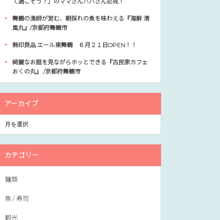
て過ごそう？」のママさんパパさん必見！
舞鶴の漁師が営む、朝採れの魚を味わえる『海鮮 清
風丸』/京都府舞鶴市
無印良品 エール東舞鶴 ６月２１日OPEN！！
綺麗なお庭を見ながらホッとできる『古民家カフェ
おくの丸』 /京都府舞鶴市
アーカイブ
カテゴリー
麺類
魚 / 寿司
観光