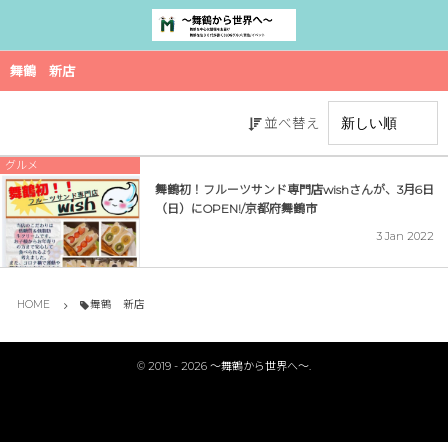
舞鶴 新店
並べ替え
グルメ
舞鶴初！フルーツサンド専門店wishさんが、3月6日
（日）にOPEN!/京都府舞鶴市
3
Jan
2022
HOME
舞鶴 新店
©
2019 - 2026
〜舞鶴から世界へ〜
.