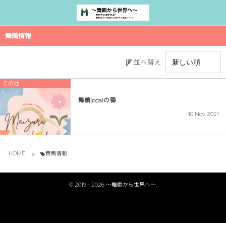
舞鶴情報
並べ替え
その他
舞鶴localの種
10
Nov
2021
HOME
舞鶴情報
©
2019 - 2026
〜舞鶴から世界へ〜
.