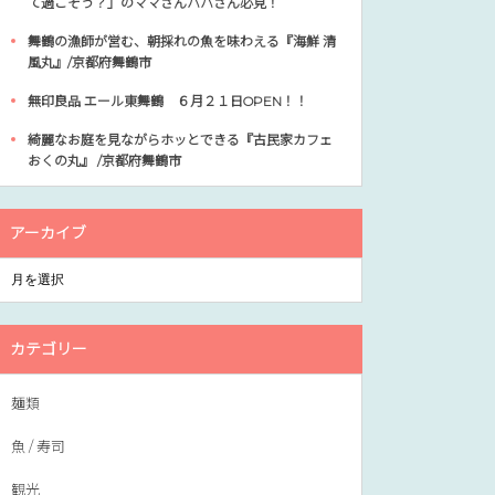
て過ごそう？」のママさんパパさん必見！
舞鶴の漁師が営む、朝採れの魚を味わえる『海鮮 清
風丸』/京都府舞鶴市
無印良品 エール東舞鶴 ６月２１日OPEN！！
綺麗なお庭を見ながらホッとできる『古民家カフェ
おくの丸』 /京都府舞鶴市
アーカイブ
カテゴリー
麺類
魚 / 寿司
観光