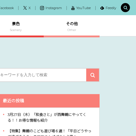
Facebook
X
Instagram
YouTube
Feedly
景色
その他
Scenery
Other
最近の投稿
3月27日（木）「和食さと」が西舞鶴にやってく
る！！お得な情報も紹介
【特集】舞鶴のこども遊び場６選！「平日どうやっ