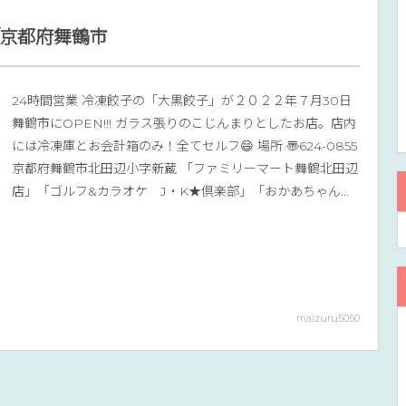
/京都府舞鶴市
24時間営業 冷凍餃子の「大黒餃子」が２０２２年７月30日
舞鶴市にOPEN!!! ガラス張りのこじんまりとしたお店。店内
には冷凍庫とお会計箱のみ！全てセルフ😄 場所 〠624-0855
京都府舞鶴市北田辺小字新蔵 「ファミリーマート舞鶴北田辺
店」「ゴルフ&カラオケ J・K★倶楽部」「おかあちゃん...
maizuru5050