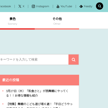
Facebook
X
Instagram
YouTube
Feedly
景色
その他
Scenery
Other
最近の投稿
3月27日（木）「和食さと」が西舞鶴にやってく
る！！お得な情報も紹介
【特集】舞鶴のこども遊び場６選！「平日どうやっ