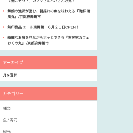
て過ごそう？」のママさんパパさん必見！
舞鶴の漁師が営む、朝採れの魚を味わえる『海鮮 清
風丸』/京都府舞鶴市
無印良品 エール東舞鶴 ６月２１日OPEN！！
綺麗なお庭を見ながらホッとできる『古民家カフェ
おくの丸』 /京都府舞鶴市
アーカイブ
カテゴリー
麺類
魚 / 寿司
観光