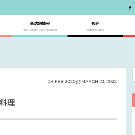
新店舗情報
観光
New Store information
Sightseeing
24
FEB
2020
MARCH
23
,
2022
料理