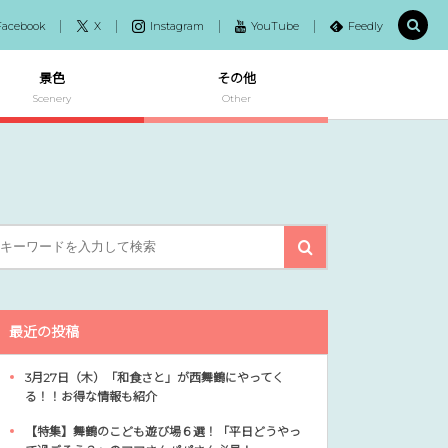
Facebook
X
Instagram
YouTube
Feedly
景色
その他
Scenery
Other
最近の投稿
3月27日（木）「和食さと」が西舞鶴にやってく
る！！お得な情報も紹介
【特集】舞鶴のこども遊び場６選！「平日どうやっ