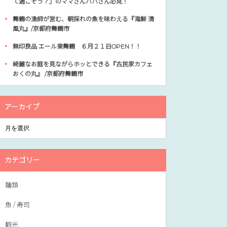
て過ごそう？」のママさんパパさん必見！
舞鶴の漁師が営む、朝採れの魚を味わえる『海鮮 清
風丸』/京都府舞鶴市
無印良品 エール東舞鶴 ６月２１日OPEN！！
綺麗なお庭を見ながらホッとできる『古民家カフェ
おくの丸』 /京都府舞鶴市
アーカイブ
カテゴリー
麺類
魚 / 寿司
観光