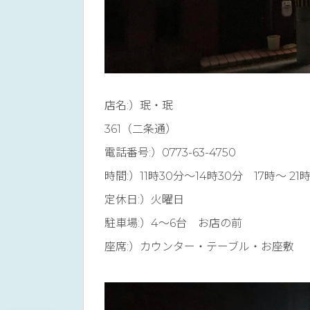
店名:）珉・珉 住所:）〠
361（二条通）
電話番号:）0773-63-4750
時間:）11時30分〜14時30分 17時〜 21
定休日:）火曜日
駐車場:）4〜6台 お店の前
座席:）カウンター・テーブル・お座敷