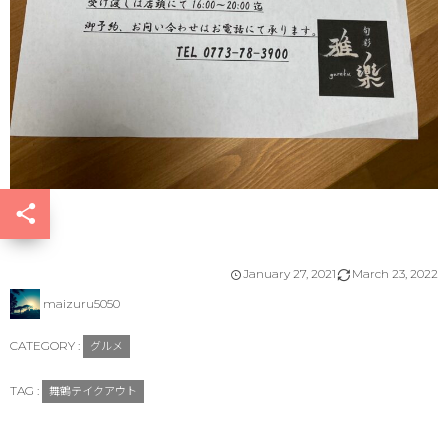
January
27
,
2021
March
23
,
2022
maizuru5050
CATEGORY :
グルメ
TAG :
舞鶴テイクアウト