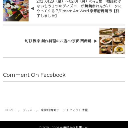
2021.01.29（金）〜02.01（月）の4日間 物語には
ないもう１つのディズニーが舞鶴赤れんがパークに
やってくる？/Dream Art Word 京都府舞鶴市【終
了しました】
旬彩 雅楽 創作料理のお店へ/京都 西舞鶴
Comment On Facebook
HOME
グルメ
京都府舞鶴市 テイクアウト情報
©
2019 - 2026
〜舞鶴から世界へ〜
.