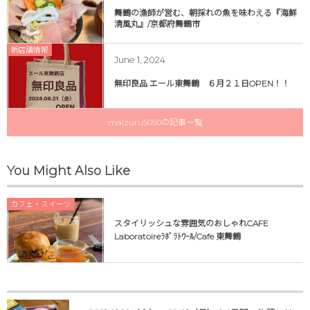
舞鶴の漁師が営む、朝採れの魚を味わえる『海鮮
清風丸』/京都府舞鶴市
新店舗情報
June
1
,
2024
無印良品 エール東舞鶴 ６月２１日OPEN！！
maizuru5050の記事一覧
You Might Also Like
カフェ・スイーツ
スタイリッシュな雰囲気のおしゃれCAFE
Laboratoireﾗﾎﾞﾗﾄﾜｰﾙ/Cafe 東舞鶴