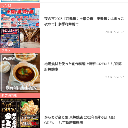
その他
夜の市2023【西舞鶴：土曜の市 東舞鶴：はまっこ
夜の市】京都府舞鶴市
30
Jun
2023
グルメ
地場食材を使った創作料理上野家 OPEN！！/京都
府舞鶴市
23
Jun
2023
新店舗情報
からあげ金と銀 東舞鶴店 2023年6月16日（金）
OPEN！！/京都府舞鶴市