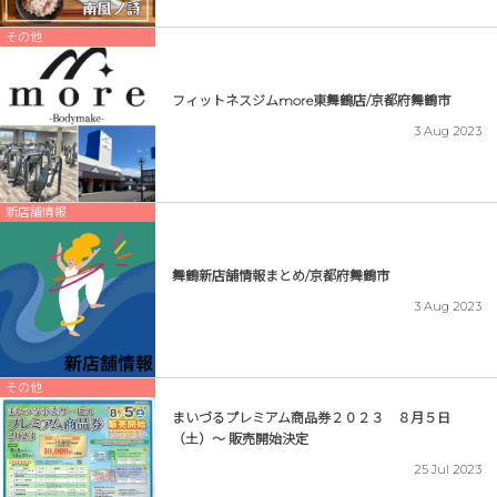
その他
フィットネスジムmore東舞鶴店/京都府舞鶴市
3
Aug
2023
新店舗情報
舞鶴新店舗情報まとめ/京都府舞鶴市
3
Aug
2023
その他
まいづるプレミアム商品券２０２３ ８月５日
（土）〜 販売開始決定
25
Jul
2023