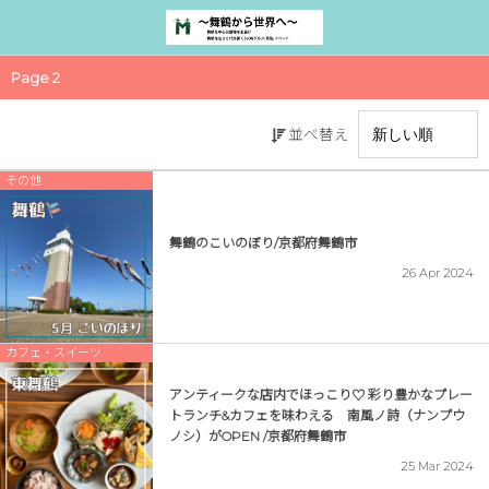
Page 2
並べ替え
その他
舞鶴のこいのぼり/京都府舞鶴市
26
Apr
2024
カフェ・スイーツ
アンティークな店内でほっこり♡ 彩り豊かなプレー
トランチ&カフェを味わえる 南風ノ詩（ナンプウ
ノシ）がOPEN /京都府舞鶴市
25
Mar
2024