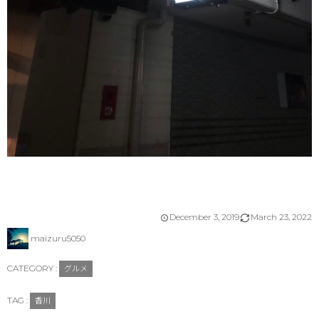
December
3
,
2019
March
23
,
2022
maizuru5050
CATEGORY :
グルメ
TAG :
香川