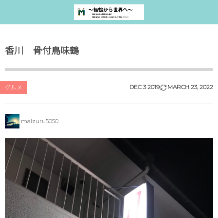
香川 骨付鳥味鶴
DEC
3
2019
MARCH
23
,
2022
グルメ
maizuru5050