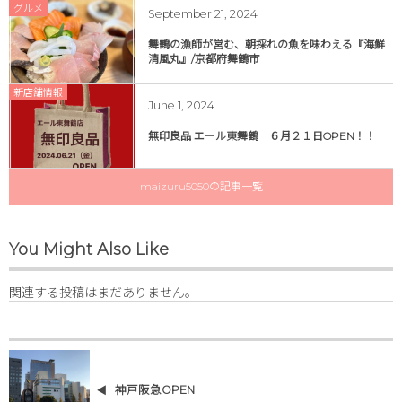
グルメ
September
21
,
2024
舞鶴の漁師が営む、朝採れの魚を味わえる『海鮮
清風丸』/京都府舞鶴市
新店舗情報
June
1
,
2024
無印良品 エール東舞鶴 ６月２１日OPEN！！
maizuru5050の記事一覧
You Might Also Like
関連する投稿はまだありません。
神戸阪急OPEN